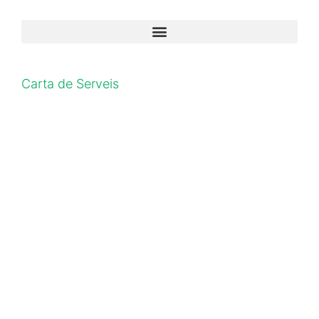
Carta de Serveis
La Torre Setze – Todos los derechos reservados
Política de privacidad
|
Aviso Legal
Conoce también nuestro centro de día en Nou Barris (Horta-Guinar