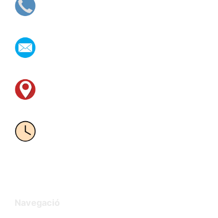
Tel.: 93 435 36 84
Centro de día Al·legrare
alegrarecentrededia@hotmail.com
¡Envíanos tu consulta!
Carrer de L’Agregació 36, 08041 Barcelona
Guinardó – Metro L4-L5 Estación Maragall
Horarios:
De Lunes a Viernes de 09:00 a 18:00
Navegació